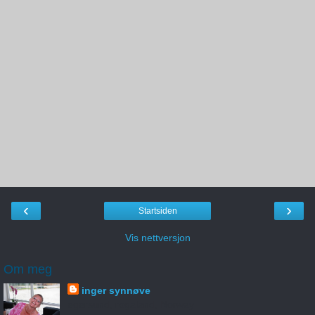
‹
›
Startsiden
Vis nettversjon
Om meg
inger synnøve
egersund, rogaland, Norway